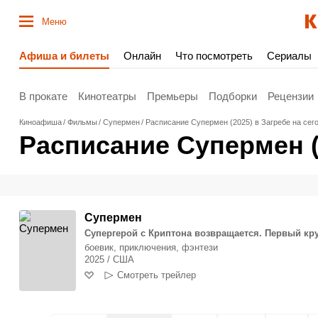
Меню
Афиша и билеты
Онлайн
Что посмотреть
Сериалы
В прокате
Кинотеатры
Премьеры
Подборки
Рецензии
Киноафиша
Фильмы
Супермен
Расписание Супермен (2025) в Загребе на сег
Расписание Супермен (
Супермен
Супергерой с Криптона возвращается. Первый к
боевик, приключения, фэнтези
2025 / США
Смотреть трейлер