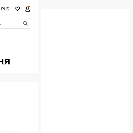
RUS
ня