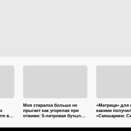
Моя стиралка больше не
«Матрица» для 
ых
прыгает как угорелая при
какими получи
те в
отжиме: 5-литровая бутылка
«Смешарики: С
 5
сэкономила на ремонте
вселенные»
несколько тысяч рублей