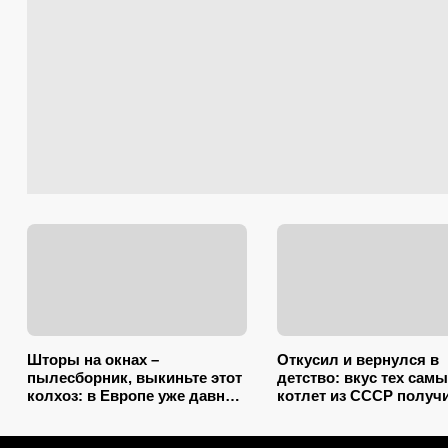
Шторы на окнах –
Откусил и вернулся в
пылесборник, выкиньте этот
детство: вкус тех сам
колхоз: в Европе уже давно
котлет из СССР получи
нашли 2 копеечных
два счета – подслушал
альтернативы (и 1 –
секретов шеф-повара