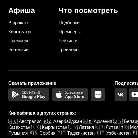
практичную)
Афиша
Что посмотреть
В прокате
Подборки
Кинотеатры
Премьеры
Премьеры
Рейтинги
Рецензии
Трейлеры
Скачать приложение
Подписать
Google Play
App Store
Киноафиша в других странах:
🇦🇺
Австралия
🇦🇿
Азербайджан
🇦🇲
Армения
🇧🇾
Белар
Казахстан
🇰🇬
Кыргызстан
🇱🇻
Латвия
🇱🇹
Литва
🇲🇩
Мо
Румыния
🇷🇸
Сербия
🇹🇯
Таджикистан
🇺🇿
Узбекистан
🇫