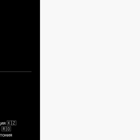
российский и крутой!)
планка
дия
🇰🇿
я
🇷🇴
тония