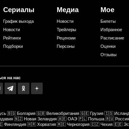
Сериалы
Медиа
Мое
График выхода
Новости
Билеты
Новости
Трейлеры
Избранное
Рейтинги
Рецензии
Расписание
Подборки
Персоны
Оценки
Отзывы
ся на нас
усь
🇧🇬
Болгария
🇬🇧
Великобритания
🇬🇪
Грузия
🇮🇸
Ислан
лдавия
🇳🇿
Новая Зеландия
🇦🇪
ОАЭ
🇵🇱
Польша
🇷🇺
Росси
🇮
Финляндия
🇭🇷
Хорватия
🇲🇪
Черногория
🇨🇿
Чехия
🇪🇪
Эс