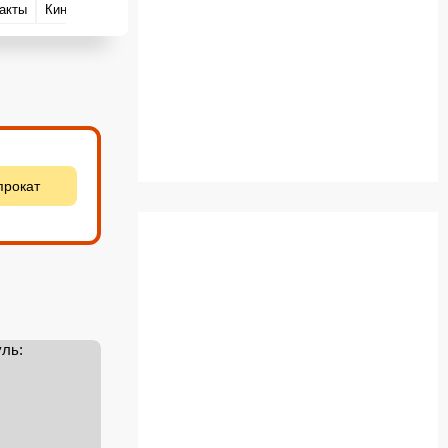
акты
Киноляпы
Вопросы и ответы
прокат